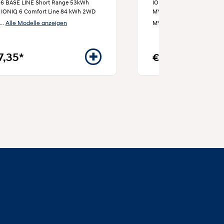
 6 BASE LINE Short Range 53kWh
IONIQ 6 BASE LINE Short
 IONIQ 6 Comfort Line 84 kWh 2WD
MY23, IONIQ 6 Comfort L
Alle Modelle anzeigen
Alle Modelle anz
...
MY26
...
7,35*
€ 72,-*