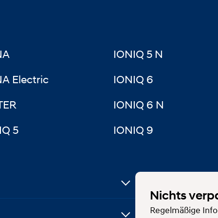
NA
IONIQ 5 N
A Electric
IONIQ 6
TER
IONIQ 6 N
IQ 5
IONIQ 9
Nichts verp
Regelmäßige Info