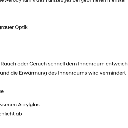
ie Aerodynamik des Fahrzeuges bei geöffnetem Fenster 
rauer Optik
nn Rauch oder Geruch schnell dem Innenraum entweic
n und die Erwärmung des Innenraums wird vermindert
ge
ssenen Acrylglas
enlicht ab