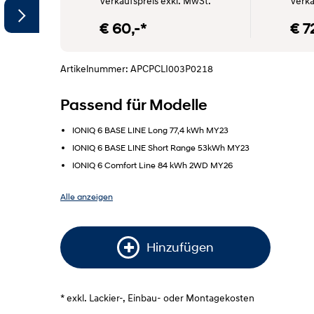
Verkaufspreis exkl. MwSt.
Verka
€ 60,-*
€ 7
Artikelnummer: APCPCLI003P0218
Passend für Modelle
IONIQ 6 BASE LINE Long 77,4 kWh MY23
SYMBOLFOTO"
IONIQ 6 BASE LINE Short Range 53kWh MY23
IONIQ 6 Comfort Line 84 kWh 2WD MY26
Alle anzeigen
Hinzufügen
* exkl. Lackier-, Einbau- oder Montagekosten