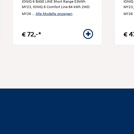
IONIQ 6 BASE LINE Short Range 53kWh
IONIQ
MY23, IONIQ 6 Comfort Line 84 kWh 2WD
MY23,
Alle Modelle anzeigen
MY26
...
MY26
€ 72,-*
€ 4