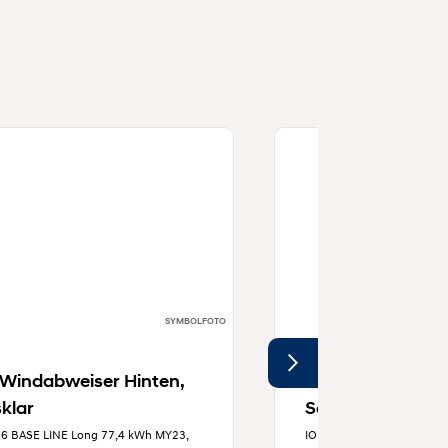
SYMBOLFOTO
-Windabweiser Hinten,
Tür-Windabweise
klar
Schwarz
 6 BASE LINE Long 77,4 kWh MY23,
IONIQ 6 BASE LINE Long 