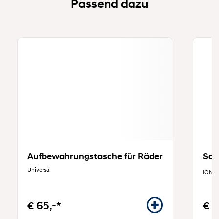
Passend dazu
Aufbewahrungstasche für Räder
Sch
Universal
IONIQ
€ 65,-*
€ 2