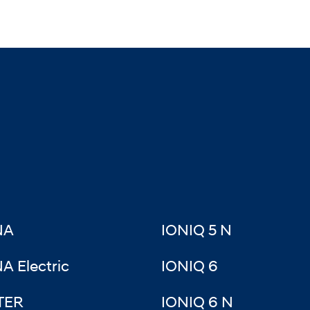
NA
IONIQ 5 N
A Electric
IONIQ 6
TER
IONIQ 6 N