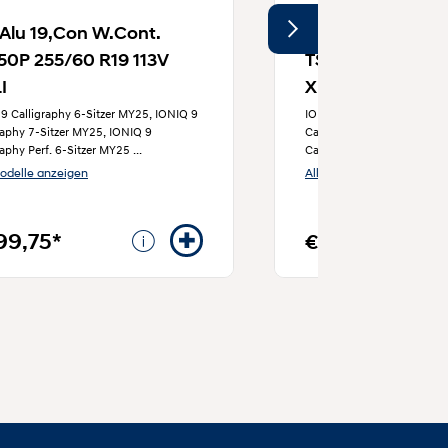
Alu 19,Con W.Cont.
WR Alu 19,Con W
50P 255/60 R19 113V
TS850P 255/60 R
I
XL,RE
9 Calligraphy 6-Sitzer MY25, IONIQ 9
IONIQ 9 Calligraphy 6-Sit
raphy 7-Sitzer MY25, IONIQ 9
Calligraphy 7-Sitzer MY25,
raphy Perf. 6-Sitzer MY25
...
Calligraphy Perf. 6-Sitzer
Modelle anzeigen
Alle Modelle anzeigen
99,75*
€ 799,75*