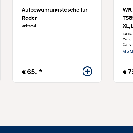
Aufbewahrungstasche für
WR 
Räder
TS8
XL,L
Universal
IONIQ 
Callig
Callig
Alle 
€ 65,-*
€ 7