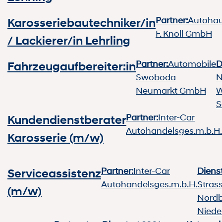
Partner:
Autoha
Karosseriebautechniker/in
F. Knoll GmbH
/ Lackierer/in Lehrling
Partner:
Automobile
D
Fahrzeugaufbereiter:in
Swoboda
N
Neumarkt GmbH
W
S
Partner:
Inter-Car
Kundendienstberater
Autohandelsges.m.b.H.
Karosserie (m/w)
Partner:
Inter-Car
Dienst
Serviceassistenz
Autohandelsges.m.b.H.
Stras
(m/w)
Nordb
Niede