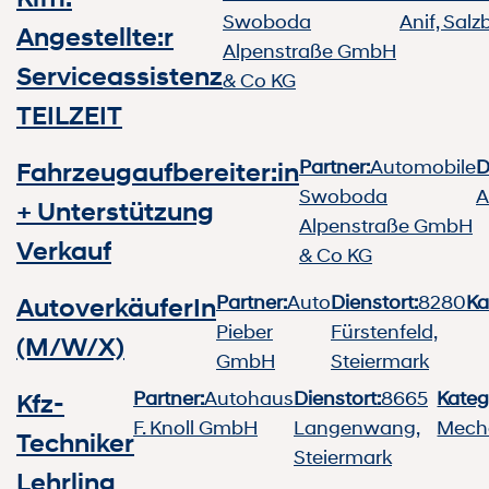
Swoboda
Anif, Salz
Angestellte:r
Alpenstraße GmbH
Serviceassistenz
& Co KG
TEILZEIT
Partner:
Automobile
D
Fahrzeugaufbereiter:in
Swoboda
A
+ Unterstützung
Alpenstraße GmbH
Verkauf
& Co KG
Partner:
Auto
Dienstort:
8280
Ka
AutoverkäuferIn
Pieber
Fürstenfeld,
(M/W/X)
GmbH
Steiermark
Partner:
Autohaus
Dienstort:
8665
Kateg
Kfz-
F. Knoll GmbH
Langenwang,
Mecha
Techniker
Steiermark
Lehrling