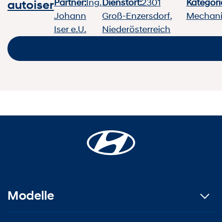
Partner:
Ing.
Dienstort:
2301
Kategori
autoiser
Johann
Groß-Enzersdorf,
Mechani
Iser e.U.
Niederösterreich
Modelle