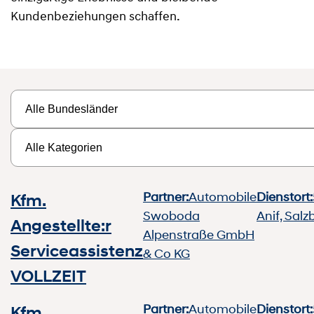
Kundenbeziehungen schaffen.
Partner:
Automobile
Dienstort:
Kfm.
Swoboda
Anif, Salz
Angestellte:r
Alpenstraße GmbH
Serviceassistenz
& Co KG
VOLLZEIT
Partner:
Automobile
Dienstort:
Kfm.