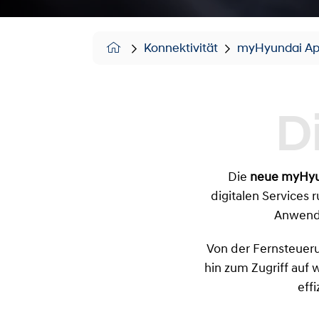
Konnektivität
myHyundai A
Die
neue myHyu
digitalen Services 
Anwendu
Von der Fernsteueru
hin zum Zugriff auf 
eff