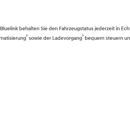
elink behalten Sie den Fahrzeugstatus jederzeit in Echtz
²
³
imatisierung
sowie der Ladevorgang
bequem steuern und 