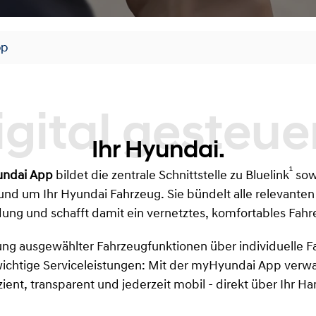
pp
Digital gesteuert.
Ihr Hyundai.
¹
ndai App
bildet die zentrale Schnittstelle zu Bluelink
sow
rund um Ihr Hyundai Fahrzeug. Sie bündelt alle relevanten
ng und schafft damit ein vernetztes, komfortables Fahre
ng ausgewählter Fahrzeugfunktionen über individuelle F
wichtige Serviceleistungen: Mit der myHyundai App verwa
izient, transparent und jederzeit mobil - direkt über Ihr Ha