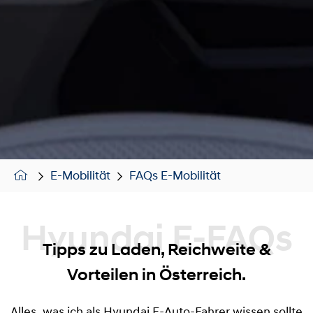
E-Mobilität
FAQs E-Mobilität
Hyundai E-FAQs
Tipps zu Laden, Reichweite &
Vorteilen in Österreich.
Alles, was ich als Hyundai E-Auto-Fahrer wissen sollte