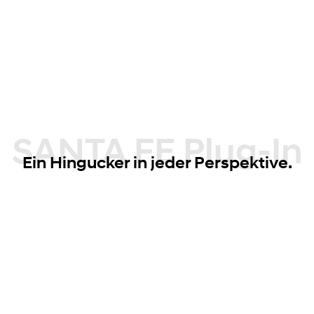
SANTA FE Plug-In
Ein Hingucker in jeder Perspektive.