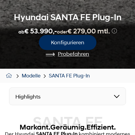
Hyundai SANTA FE Plug-In
€ 53.990,-
€ 279,00 mtl.
ab
oder
Konfigurieren
Probefahren
Modelle
SANTA FE Plug-In
Highlights
SANTA FE
Markant.Geräumig.Effizient.
Der Hyundai
SANTA FE Plug-In
kombiniert modernes