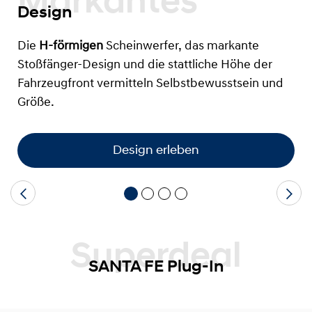
Markantes
Design
Die
H-förmigen
Scheinwerfer, das markante
Stoßfänger-Design und die stattliche Höhe der
Fahrzeugfront vermitteln Selbstbewusstsein und
Größe.
Design erleben
Superdeal
SANTA FE Plug-In