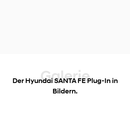
Galerie
Der Hyundai SANTA FE Plug-In in
Bildern.