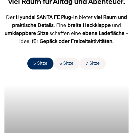
Innendesign
viel Raum für Alltag und Abenteuer.
Der
Hyundai SANTA FE Plug-In
bietet
viel Raum und
praktische Details
. Eine
breite Heckklappe
und
umklappbare Sitze
schaffen eine
ebene Ladefläche
–
ideal für
Gepäck oder Freizeitaktivitäten
.
5 Sitze
6 Sitze
7 Sitze