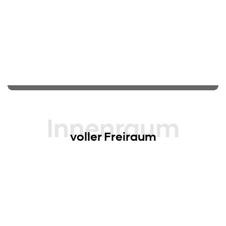
Innenraum
voller Freiraum