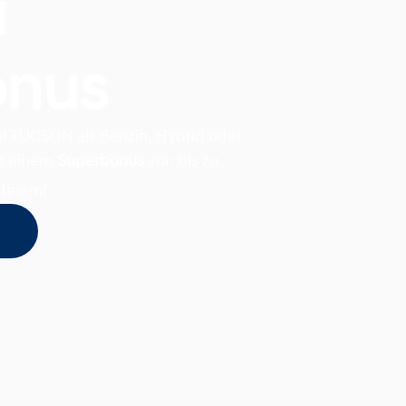
i
onus
dai TUCSON als Benzin, Hybrid oder
d einem
Superbonus
von bis zu
feiern!