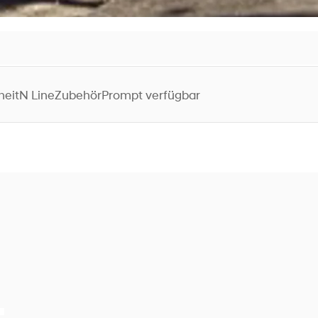
heit
N Line
Zubehör
Prompt verfügbar