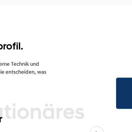
ofil.
erne Technik und
Sie entscheiden, was
Probefahrt
Konfigurat
Infomateri
es
r