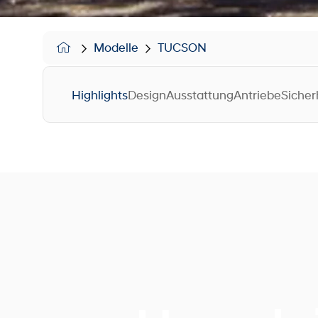
Modelle
TUCSON
Highlights
Design
Ausstattung
Antriebe
Sicher