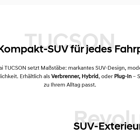
SON
Kompakt-SUV für jedes Fahrpr
i TUCSON setzt Maßstäbe: markantes SUV-Design, mod
chkeit. Erhältlich als
Verbrenner,
Hybrid
, oder
Plug-In
– 
zu Ihrem Alltag passt.
Revolutionär
SUV-Exterieu