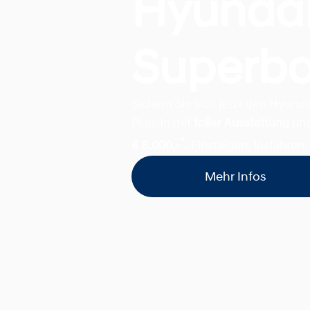
Hyunda
Superb
Sichern Sie sich jetzt den Hyun
Plug-In mit
toller Ausstattung
un
*
€ 8.000,-
.
Einsteigen, losfahren, 
Mehr Infos