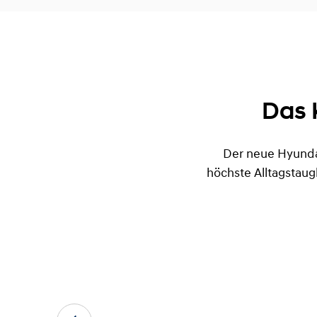
TUC
Das 
Der neue Hyunda
höchste Alltagstaugli