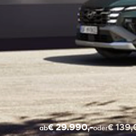
€ 29.990,-
€ 139,
ab
oder