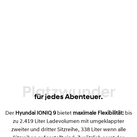
88 Liter bei Modellen mit Heckantrieb, 52
Liter bei Allradvarianten
Clever durchdachte Stauraumlösung
Verschiebbare Mittelkonsole
mit Schublade
– von vorne und hinten zugänglich
Platzwunder
für jedes Abenteuer.
Der
Hyundai IONIQ 9
bietet
maximale Flexibilität:
bis
zu 2.419 Liter Ladevolumen mit umgeklappter
zweiter und dritter Sitzreihe, 338 Liter wenn alle