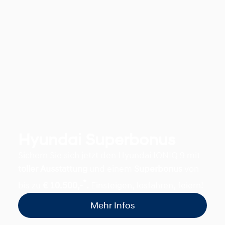
Hyundai Superbonus
Sichern Sie sich jetzt den Hyundai IONIQ 9 mit
toller Ausstattung
und einem
Superbonus
von
*
bis zu
€ 10.500,-
.
Einsteigen, losfahren, feiern!
Mehr Infos