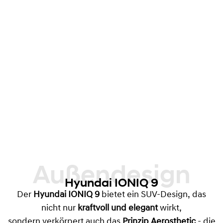
Außendesign
Hyundai IONIQ 9
Der
Hyundai IONIQ 9
bietet ein SUV-Design, das
nicht nur
kraftvoll und elegant
wirkt,
sondern verkörpert auch das
Prinzip Aerosthetic
- die