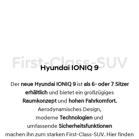
nachhaltiger, vielseitiger Elektro-SUV für
Familien und lange Strecken und stärkt
Hyundais Position als Marke für durchdachte
Elektromobilität mit echtem Nutzwert.
First-Class-SUV
Hyundai IONIQ 9
Der
neue Hyundai IONIQ 9
ist
als 6- oder 7 Sitzer
erhältlich
und bietet ein großzügiges
Raumkonzept
und
hohen Fahrkomfort.
Aerodynamisches Design,
moderne
Technologien
und
umfassende
Sicherheitsfunktionen
machen ihn zum starken First-Class-SUV. Hier finden