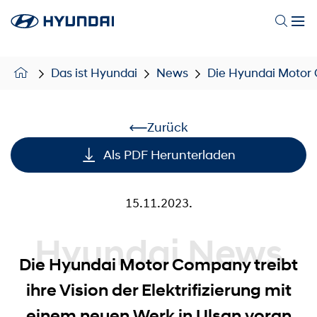
Das ist Hyundai
News
Die Hyundai Motor C
Zurück
Als PDF Herunterladen
15.11.2023.
Hyundai News
Die Hyundai Motor Company treibt
ihre Vision der Elektrifizierung mit
einem neuen Werk in Ulsan voran