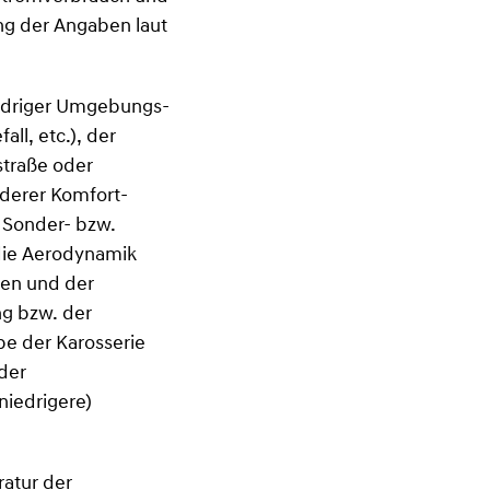
ng der Angaben laut
iedriger Umgebungs-
l, etc.), der
straße oder
nderer Komfort-
n Sonder- bzw.
die Aerodynamik
gen und der
ng bzw. der
be der Karosserie
der
niedrigere)
ratur der