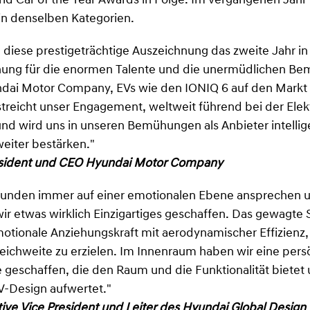
d Car of the Year Awards in Folge. Im vergangenen Jahr 
in denselben Kategorien.
, diese prestigeträchtige Auszeichnung das zweite Jahr in
nnung für die enormen Talente und die unermüdlichen Be
ndai Motor Company, EVs wie den IONIQ 6 auf den Markt 
reicht unser Engagement, weltweit führend bei der Elekt
nd wird uns in unseren Bemühungen als Anbieter intellig
eiter bestärken."
sident und CEO Hyundai Motor Company
 Kunden immer auf einer emotionalen Ebene ansprechen 
ir etwas wirklich Einzigartiges geschaffen. Das gewagte 
motionale Anziehungskraft mit aerodynamischer Effizienz
ichweite zu erzielen. Im Innenraum haben wir eine pers
geschaffen, die den Raum und die Funktionalität bietet
-Design aufwertet."
ive Vice President und Leiter des Hyundai Global Design