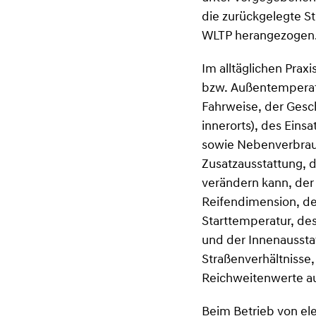
die zurückgelegte S
WLTP herangezogen
Im alltäglichen Pra
bzw. Außentemperatu
Fahrweise, der Gesch
innerorts), des Eins
sowie Nebenverbrauc
Zusatzausstattung, 
verändern kann, der
Reifendimension, de
Starttemperatur, de
und der Innenaussta
Straßenverhältnisse,
Reichweitenwerte au
Beim Betrieb von el