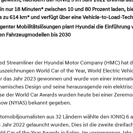
 gewinnt, nachdem der IONIQ 5 im Jahr 2022 dreimal au
in nur 18 Minuten* zwischen 10 und 80 Prozent laden, bi
s zu 614 km* und verfügt über eine Vehicle-to-Load-Tec
ligenter Mobilitätslösungen plant Hyundai die Einführung 
hen Fahrzeugmodellen bis 2030
fied Streamliner der Hyundai Motor Company (HMC) hat d
uszeichnungen World Car of the Year, World Electric Vehi
ür das Jahr 2023 gewonnen und wurde von einer internatio
ynamisches Design und seine herausragende rein elektris
sse der World Car Awards wurden heute bei einer Zeremo
Show (NYIAS) bekannt gegeben.
utomobiljournalisten aus 32 Ländern wählte den IONIQ 6 a
 im Jahr 2022 gelauncht wurden. Dies ist die zweite dreifa