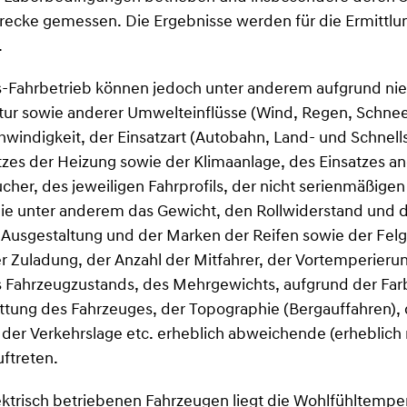
trecke gemessen. Die Ergebnisse werden für die Ermittlu
.
xis-Fahrbetrieb können jedoch unter anderem aufgrund n
r sowie anderer Umwelteinflüsse (Wind, Regen, Schneefal
windigkeit, der Einsatzart (Autobahn, Land- und Schnell
atzes der Heizung sowie der Klimaanlage, des Einsatzes a
her, des jeweiligen Fahrprofils, der nicht serienmäßige
die unter anderem das Gewicht, den Rollwiderstand und 
 Ausgestaltung und der Marken der Reifen sowie der Fel
r Zuladung, der Anzahl der Mitfahrer, der Vortemperieru
s Fahrzeugzustands, des Mehrgewichts, aufgrund der Far
ttung des Fahrzeuges, der Topographie (Bergauffahren), 
 der Verkehrslage etc. erheblich abweichende (erheblich 
ftreten.
ektrisch betriebenen Fahrzeugen liegt die Wohlfühltempe