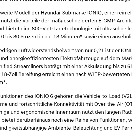
 zweite Modell der Hyundai-Submarke IONIQ, einer rein el
 nutzt die Vorteile der maßgeschneiderten E-GMP-Architek
d bietet eine 800-Volt-Ladetechnologie mit ultraschnelle
10 bis 80 Prozent in nur 18 Minuten* sowie einen ansehn
drigen Luftwiderstandsbeiwert von nur 0,21 ist der IONIQ
nd energieeffizientesten Elektrofahrzeuge auf dem Mark
rified Streamliners beträgt mit einer Akkuladung bis zu 
 18-Zoll Bereifung erreicht einen nach WLTP-bewerteten
m*.
Funktionen des IONIQ 6 gehören die Vehicle-to-Load (V2L
me und fortschrittliche Konnektivität mit Over-the-Air (
mige und ergonomische Innenraum nutzt den langen Ra
6 bietet darüberhinaus noch eine Reihe von Funktionen, w
hwindigkeitsabhängige Ambiente-Beleuchtung und EV Per