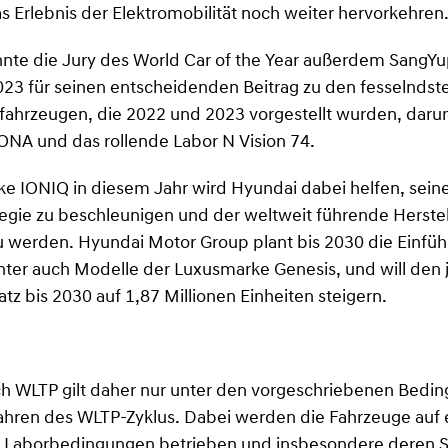
as Erlebnis der Elektromobilität noch weiter hervorkehren
nnte die Jury des World Car of the Year außerdem SangYu
023 für seinen entscheidenden Beitrag zu den fesselndst
fahrzeugen, die 2022 und 2023 vorgestellt wurden, daru
ONA und das rollende Labor N Vision 74.
e IONIQ in diesem Jahr wird Hyundai dabei helfen, sein
ategie zu beschleunigen und der weltweit führende Herstel
u werden. Hyundai Motor Group plant bis 2030 die Einfü
ter auch Modelle der Luxusmarke Genesis, und will den j
z bis 2030 auf 1,87 Millionen Einheiten steigern.
ch WLTP gilt daher nur unter den vorgeschriebenen Be
ahren des WLTP-Zyklus. Dabei werden die Fahrzeuge auf
 Laborbedingungen betrieben und insbesondere deren 