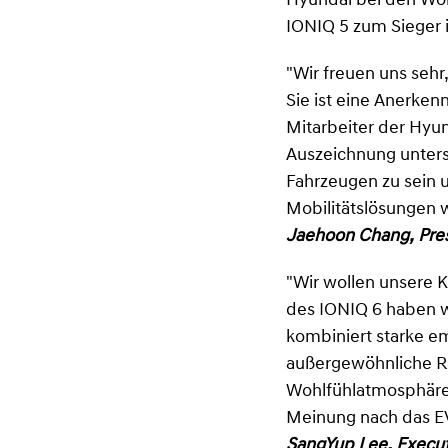
Hyundai bei den Worl
IONIQ 5 zum Sieger 
"Wir freuen uns sehr
Sie ist eine Anerke
Mitarbeiter der Hyu
Auszeichnung unterst
Fahrzeugen zu sein u
Mobilitätslösungen w
Jaehoon Chang, Pre
"Wir wollen unsere
des IONIQ 6 haben w
kombiniert starke e
außergewöhnliche Re
Wohlfühlatmosphäre 
Meinung nach das EV
SangYup Lee, Execut