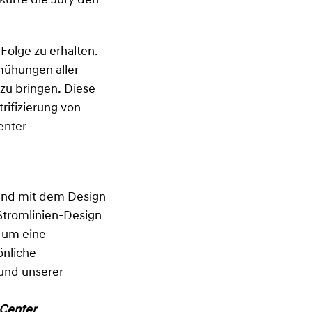
kürte die Jury den
 Folge zu erhalten.
mühungen aller
zu bringen. Diese
rifizierung von
enter
und mit dem Design
Stromlinien-Design
, um eine
önliche
 und unserer
 Center