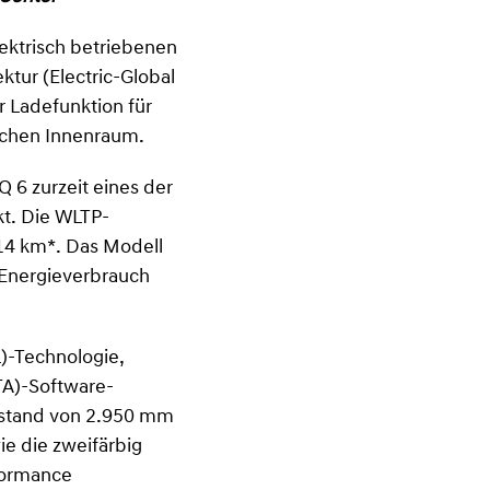
ektrisch betriebenen
tur (Electric-Global
r Ladefunktion für
lichen Innenraum.
 6 zurzeit eines der
t. Die WLTP-
614 km*. Das Modell
 Energieverbrauch
)-Technologie,
OTA)-Software-
dstand von 2.950 mm
ie die zweifärbig
formance