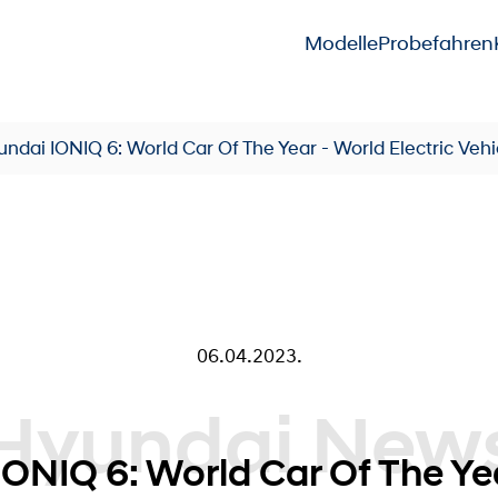
Modelle
Probefahren
ndai IONIQ 6: World Car Of The Year - World Electric Vehi
06.04.2023.
 News
ONIQ 6: World Car Of The Ye