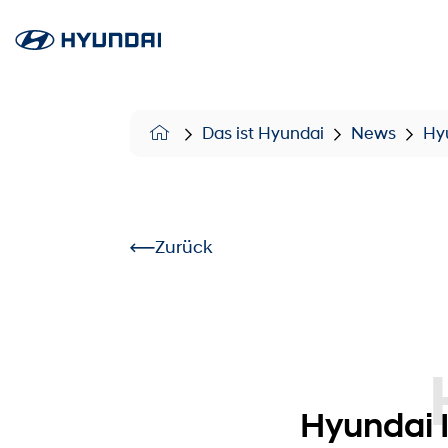
Das ist Hyundai
News
Hyu
Zurück
Hyundai
Hyundai I