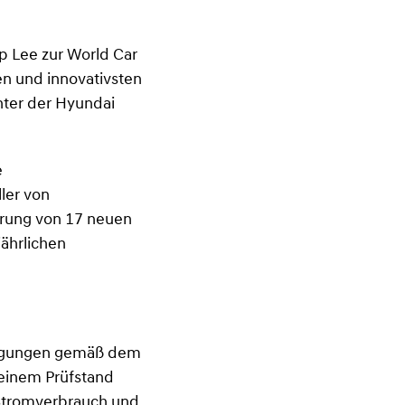
.
p Lee zur World Car
en und innovativsten
nter der Hyundai
e
ler von
hrung von 17 neuen
ährlichen
dingungen gemäß dem
 einem Prüfstand
Stromverbrauch und