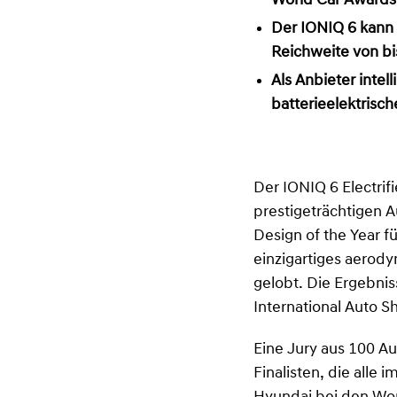
World Car Awards
Der IONIQ 6 kann 
Reichweite von bi
Als Anbieter intel
batterieelektrisc
Der IONIQ 6 Electri
prestigeträchtigen A
Design of the Year f
einzigartiges aerod
gelobt. Die Ergebni
International Auto 
Eine Jury aus 100 A
Finalisten, die alle