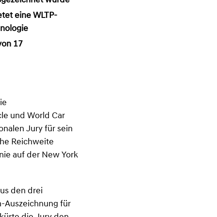
sgezeichnet wurde
etet eine WLTP-
hnologie
von 17
ie
cle und World Car
nalen Jury für sein
che Reichweite
nie auf der New York
us den drei
ch-Auszeichnung für