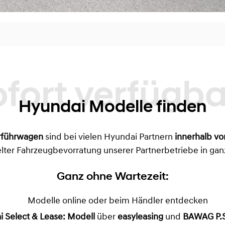
Sofort verfügbare
Hyundai Modelle finden
rführwagen
sind bei vielen Hyundai Partnern
innerhalb vo
lter Fahrzeugbevorratung unserer Partnerbetriebe in gan
Ganz ohne Wartezeit:
Modelle online oder beim Händler entdecken
 Select & Lease: Modell
über
easyleasing
und
BAWAG P.S