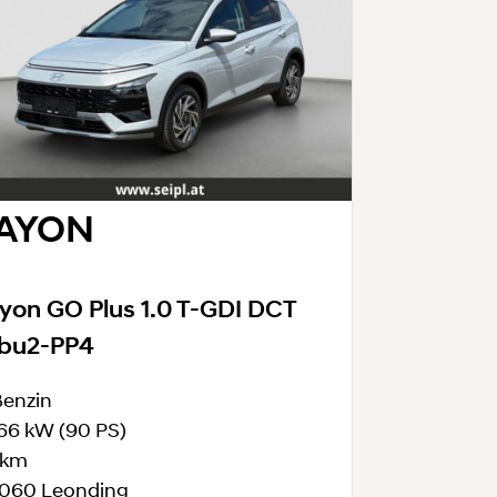
AYON
yon GO Plus 1.0 T-GDI DCT
bu2-PP4
enzin
66 kW
(90 PS)
 km
060 Leonding