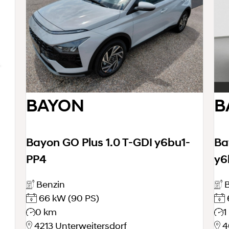
BAYON
B
Bayon GO Plus 1.0 T-GDI y6bu1-
Ba
PP4
y6
Benzin
B
66 kW
(90 PS)
0 km
1
4213 Unterweitersdorf
4