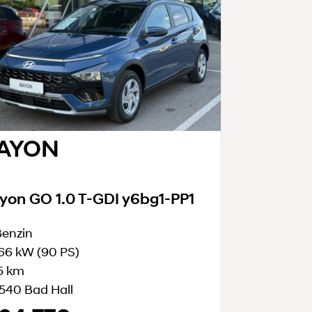
AYON
yon GO 1.0 T-GDI y6bg1-PP1
enzin
66 kW
(90 PS)
5 km
540 Bad Hall