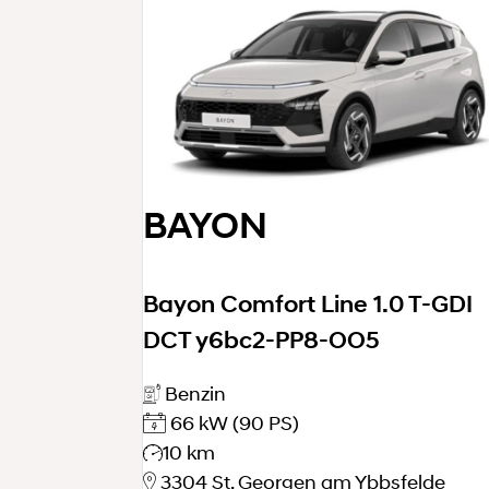
BAYON
Bayon Comfort Line 1.0 T-GDI
DCT y6bc2-PP8-OO5
Benzin
66 kW
(90 PS)
10 km
3304 St. Georgen am Ybbsfelde