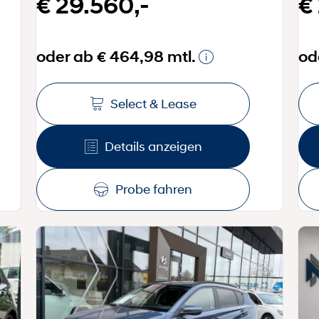
€ 29.560,-
€
oder ab € 464,98 mtl.
od
Select & Lease
Details anzeigen
Probe fahren