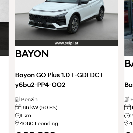
BAYON
B
Bayon GO Plus 1.0 T-GDI DCT
y6bu2-PP4-OO2
Ba
Benzin
B
66 kW
(90 PS)
1 km
1
4060 Leonding
4