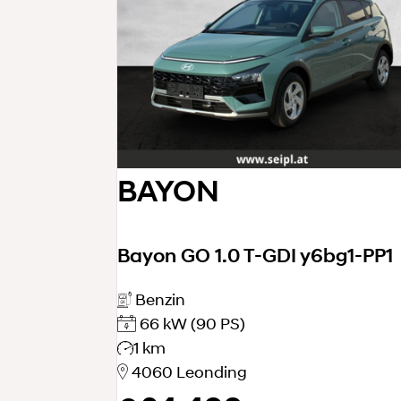
BAYON
Bayon GO 1.0 T-GDI y6bg1-PP1
Benzin
66 kW
(90 PS)
1 km
4060 Leonding