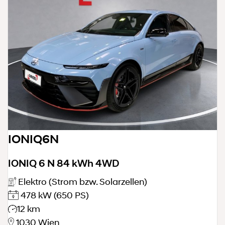
IONIQ6N
IONIQ 6 N 84 kWh 4WD
Elektro (Strom bzw. Solarzellen)
478 kW
(650 PS)
12 km
1030 Wien