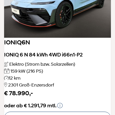
IONIQ6N
IONIQ 6 N 84 kWh 4WD i66n1-P2
Elektro (Strom bzw. Solarzellen)
159 kW
(216 PS)
12 km
2301 Groß-Enzersdorf
€ 78.990,-
oder ab € 1.291,79 mtl.