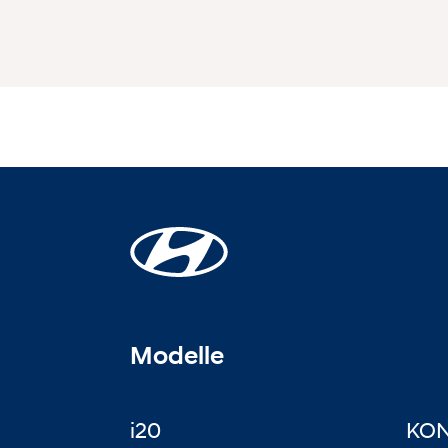
Modelle
i20
KO