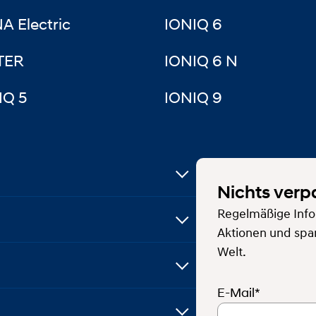
A Electric
IONIQ 6
TER
IONIQ 6 N
IQ 5
IONIQ 9
Nichts verp
Regelmäßige Info
Aktionen und spa
Welt.
E-Mail*