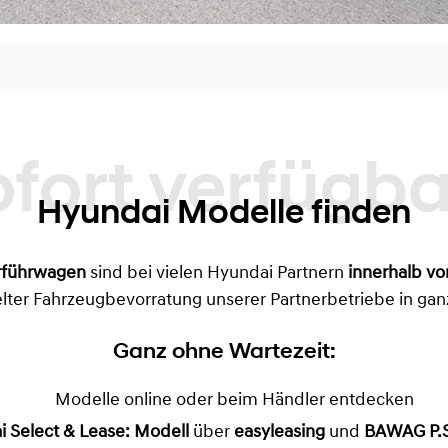
Sofort verfügbare
Hyundai Modelle finden
rführwagen
sind bei vielen Hyundai Partnern
innerhalb vo
lter Fahrzeugbevorratung unserer Partnerbetriebe in gan
Ganz ohne Wartezeit:
Modelle online oder beim Händler entdecken
 Select & Lease: Modell
über
easyleasing
und
BAWAG P.S