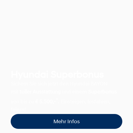
Hyundai Superbonus
Sichern Sie sich jetzt den Hyundai BAYON
mit
toller Ausstattung
und einem
Superbonus
*
von bis zu
€ 5.500,-
.
Einsteigen, losfahren,
feiern!
Mehr Infos