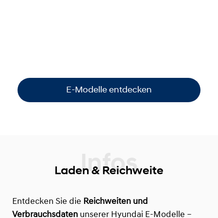
Ob
Elektro, Hybrid oder Plug-In
– Hyundai
verbindet
nachhaltige Mobilität mit hoher
Reichweite
. Entdecken Sie Modelle, die zu
Ihrem Alltag passen, und profitieren Sie von
aktuellen Angeboten, Prämien und flexiblen
Finanzierungen
.
E-Modelle entdecken
Laden & Reichweite
Entdecken Sie die
Reichweiten und
Verbrauchsdaten
unserer Hyundai E-Modelle –