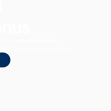
i
onus
i i20 mit
toller Ausstattung
und
*
5.500,-
.
Einsteigen, losfahren, feiern!