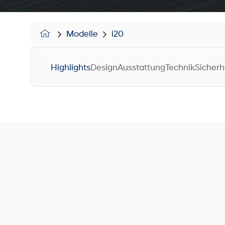
Modelle
i20
Highlights
Design
Ausstattung
Technik
Sicherh