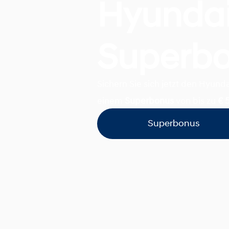
Hyunda
Superb
Sichern Sie sich jetzt den Hyunda
einem
Superbonus
von bis zu
€ 
Superbonus