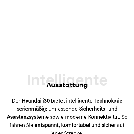
Intelligente
Ausstattung
Der
Hyundai i30
bietet
intelligente Technologie
serienmäßig
: umfassende
Sicherheits- und
Assistenzsysteme
sowie moderne
Konnektivität
. So
fahren Sie
entspannt, komfortabel und sicher
auf
jeder Strecke.