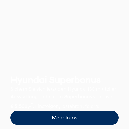
Hyundai Superbonus
Sichern Sie sich jetzt den Hyundai i30 mit
toller
Ausstattung
und einem
Superbonus
von bis zu
*
€ 5.500,-
.
Einsteigen, losfahren, feiern!
Mehr Infos