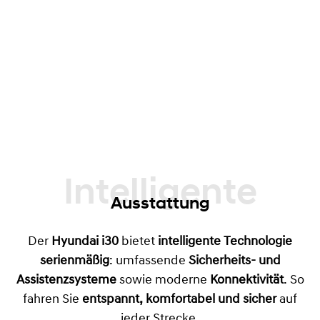
Intelligente
Ausstattung
Der
Hyundai i30
bietet
intelligente Technologie
serienmäßig
: umfassende
Sicherheits- und
Assistenzsysteme
sowie moderne
Konnektivität
. So
fahren Sie
entspannt, komfortabel und sicher
auf
jeder Strecke.