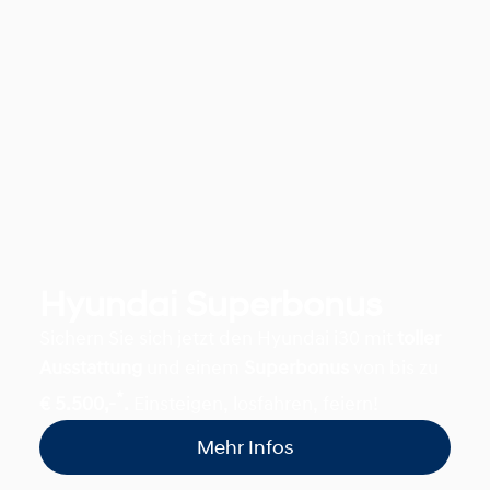
Hyundai Superbonus
Sichern Sie sich jetzt den Hyundai i30 mit
toller
Ausstattung
und einem
Superbonus
von bis zu
*
€ 5.500,-
.
Einsteigen, losfahren, feiern!
Mehr Infos