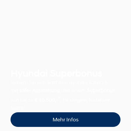
Hyundai Superbonus
Sichern Sie sich jetzt den Hyundai IONIQ 5
mit
toller Ausstattung
und einem
Superbonus
*
von bis zu
€ 10.500,-
.
Einsteigen, losfahren,
feiern!
Mehr Infos