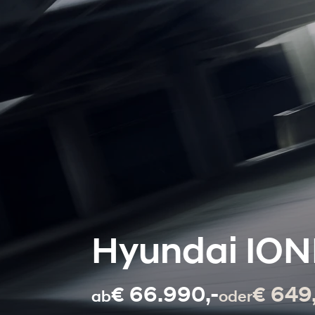
Hyundai ION
€ 66.990,-
€ 649
ab
oder