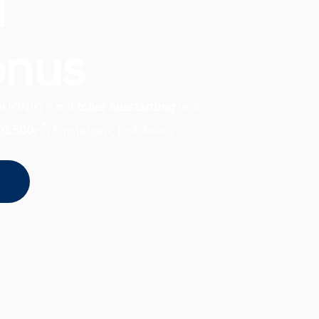
i
onus
ai IONIQ 6 mit
toller Ausstattung
und
*
10.500,-
.
Einsteigen, losfahren,