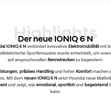
Highlights
Der neue IONIQ 6 N
ai IONIQ 6 N
verbindet innovative
Elektromobilität
mit b
vollelektrische Sportlimousine wurde entwickelt, um sow
auf anspruchsvollen
Rennstrecken
zu begeistern.
istungen
,
präzises Handling
und hoher
Komfort
machen j
nis. Mit dem
neuen IONIQ 6 N
setzt Hyundai neue Maßstä
ent
und zeigt, wie
emotional
,
sportlich
und
begeisternd
E
kann.