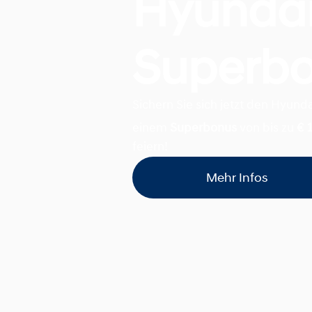
Hyunda
Superb
Sichern Sie sich jetzt den Hyund
einem
Superbonus
von bis zu
€ 
feiern!
Mehr Infos