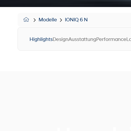
Modelle
IONIQ 6 N
Highlights
Design
Ausstattung
Performance
L