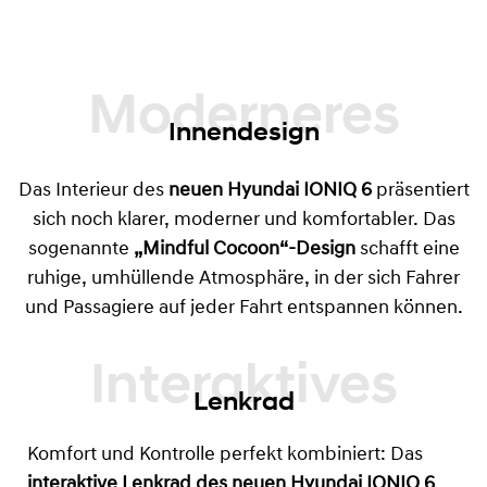
Moderneres
Innendesign
Das Interieur des
neuen Hyundai IONIQ 6
präsentiert
sich noch klarer, moderner und komfortabler. Das
sogenannte
„Mindful Cocoon“-Design
schafft eine
ruhige, umhüllende Atmosphäre, in der sich Fahrer
und Passagiere auf jeder Fahrt entspannen können.
Lenkrad
Komfort und Kontrolle perfekt kombiniert: Das
interaktive Lenkrad des neuen Hyundai IONIQ 6