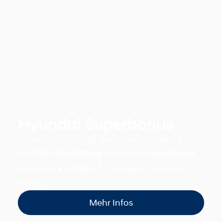
Hyundai Superbonus
Sichern Sie sich jetzt den Hyundai IONIQ 6
mit
toller Ausstattung
und einem
Superbonus
*
von bis zu
€ 10.500,-
.
Einsteigen, losfahren,
feiern!
Mehr Infos