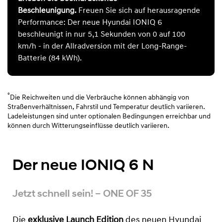
Beschleunigung.
Freuen Sie sich auf herausragende
Performance: Der neue Hyundai IONIQ 6
beschleunigt in nur 5,1 Sekunden von 0 auf 100
km/h - in der Allradversion mit der Long-Range-
Batterie (84 kWh).
°
Die Reichweiten und die Verbräuche können abhängig von
Straßenverhältnissen, Fahrstil und Temperatur deutlich variieren.
Ladeleistungen sind unter optionalen Bedingungen erreichbar und
können durch Witterungseinflüsse deutlich variieren.
Der neue IONIQ 6 N
Jetzt schnell sein! – ONE OF 35
Die
exklusive Launch Edition
des neuen Hyundai