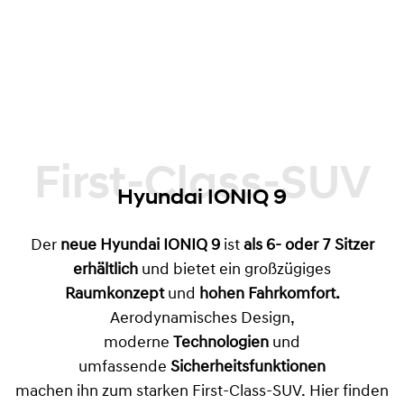
nachhaltiger, vielseitiger Elektro-SUV für
Familien und lange Strecken und stärkt
Hyundais Position als Marke für durchdachte
Elektromobilität mit echtem Nutzwert.
First-Class-SUV
Hyundai IONIQ 9
Der
neue Hyundai IONIQ 9
ist
als 6- oder 7 Sitzer
erhältlich
und bietet ein großzügiges
Raumkonzept
und
hohen Fahrkomfort.
Aerodynamisches Design,
moderne
Technologien
und
umfassende
Sicherheitsfunktionen
machen ihn zum starken First-Class-SUV. Hier finden