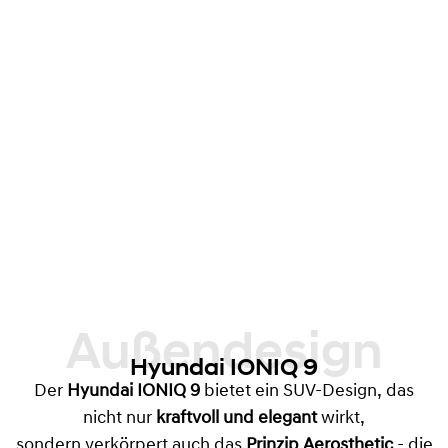
Außendesign
Hyundai IONIQ 9
Der
Hyundai IONIQ 9
bietet ein SUV-Design, das
nicht nur
kraftvoll und elegant
wirkt,
sondern verkörpert auch das
Prinzip Aerosthetic
- die