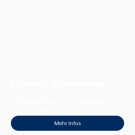
Hyundai Superbonus
Sichern Sie sich jetzt den Hyundai IONIQ 9 mit
toller Ausstattung
und einem
Superbonus
von
*
bis zu
€ 10.500,-
.
Einsteigen, losfahren, feiern!
Mehr Infos