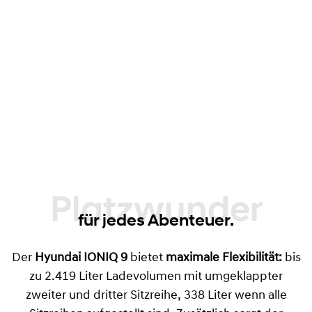
88 Liter bei Modellen mit Heckantrieb, 52
Liter bei Allradvarianten
Clever durchdachte Stauraumlösung
Verschiebbare Mittelkonsole
mit Schublade
– von vorne und hinten zugänglich
Platzwunder
für jedes Abenteuer.
Der
Hyundai IONIQ 9
bietet
maximale Flexibilität:
bis
zu 2.419 Liter Ladevolumen mit umgeklappter
zweiter und dritter Sitzreihe, 338 Liter wenn alle