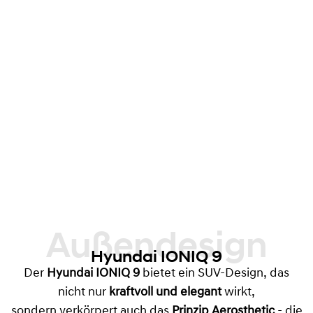
Außendesign
Hyundai IONIQ 9
Der
Hyundai IONIQ 9
bietet ein SUV-Design, das
nicht nur
kraftvoll und elegant
wirkt,
sondern verkörpert auch das
Prinzip Aerosthetic
- die