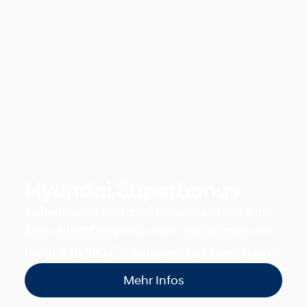
Hyundai Superbonus
Sichern Sie sich jetzt den Hyundai IONIQ 9 mit
toller Ausstattung
und einem
Superbonus
von
*
bis zu
€ 10.500,-
.
Einsteigen, losfahren, feiern!
Mehr Infos