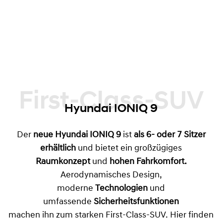
nachhaltiger, vielseitiger Elektro-SUV für
Familien und lange Strecken und stärkt
Hyundais Position als Marke für durchdachte
Elektromobilität mit echtem Nutzwert.
First-Class-SUV
Hyundai IONIQ 9
Der
neue Hyundai IONIQ 9
ist
als 6- oder 7 Sitzer
erhältlich
und bietet ein großzügiges
Raumkonzept
und
hohen Fahrkomfort.
Aerodynamisches Design,
moderne
Technologien
und
umfassende
Sicherheitsfunktionen
machen ihn zum starken First-Class-SUV. Hier finden