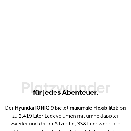
88 Liter bei Modellen mit Heckantrieb, 52
Liter bei Allradvarianten
Clever durchdachte Stauraumlösung
Verschiebbare Mittelkonsole
mit Schublade
– von vorne und hinten zugänglich
Platzwunder
für jedes Abenteuer.
Der
Hyundai IONIQ 9
bietet
maximale Flexibilität:
bis
zu 2.419 Liter Ladevolumen mit umgeklappter
zweiter und dritter Sitzreihe, 338 Liter wenn alle