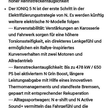
hoher Rennstreckentauglichkeit
Der IONIQ 5 N ist der erste Schritt in der
Elektrifizierungsstrategie von N. Es werden künftig
weitere elektrische N-Modelle folgen
⋯
Kurvenstabilität: Verst
ä
rkungen an Karosserie
und Fahrwerk sorgen f
ü
r eine h
ö
here
Torsionssteifigkeit, ein direkteres Lenkgef
ü
hl und
erm
ö
glichen ein Rallye-inspiriertes
Kurvenverhalten mit zwei Motoren und
Allradantrieb
⋯
Rennstreckentauglichkeit: Bis zu 478 kW / 650
PS bei aktiviertem N Grin Boost, längere
Leistungsabgabe mit Hilfe eines innovativen
Thermomanagements und standfeste Bremsen,
gepaart mit entsprechender Rekuperation
⋯
Allt
ags
sportwagen: N e-shift und N Active
Sound+ vermitteln das Fahrgef
ü
hl und die