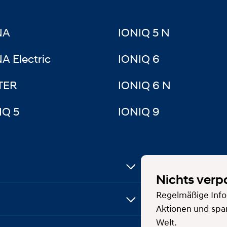
NA
IONIQ 5 N
A Electric
IONIQ 6
TER
IONIQ 6 N
IQ 5
IONIQ 9
Nichts verp
Regelmäßige Info
Aktionen und spa
Welt.