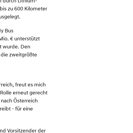
m durch Lithium-
 bis zu 600 Kilometer
ausgelegt.
Hy Bus
io. € unterstützt
lt wurde. Den
 die zweitgrößte
reich, freut es mich
 Rolle erneut gerecht
 nach Österreich
eibt - für eine
und Vorsitzender der