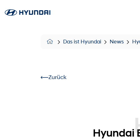
Das ist Hyundai
News
Hyu
Zurück
Hyundai
Hyundai E