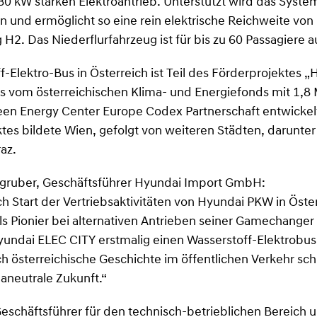
0 kW starken Elektroantrieb. Unterstützt wird das Syste
n und ermöglicht so eine rein elektrische Reichweite von
g H2. Das Niederflurfahrzeug ist für bis zu 60 Passagiere 
f-Elektro-Bus in Österreich ist Teil des Förderprojektes „
 vom österreichischen Klima- und Energiefonds mit 1,8 M
een Energy Center Europe Codex Partnerschaft entwicke
ktes bildete Wien, gefolgt von weiteren Städten, darunter
az.
gruber, Geschäftsführer Hyundai Import GmbH:
h Start der Vertriebsaktivitäten von Hyundai PKW in Öster
ls Pionier bei alternativen Antrieben seiner Gamechanger
undai ELEC CITY erstmalig einen Wasserstoff-Elektrobus
h österreichische Geschichte im öffentlichen Verkehr schr
aneutrale Zukunft.“
eschäftsführer für den technisch-betrieblichen Bereich 