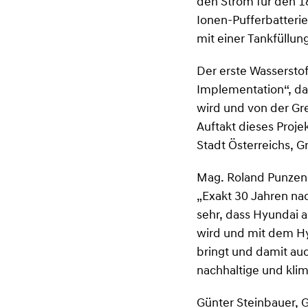
den Strom für den 18
Ionen-Pufferbatterie
mit einer Tankfüllun
Der erste Wasserstof
Implementation“, das
wird und von der Gr
Auftakt dieses Proje
Stadt Österreichs, Gr
Mag. Roland Punzen
„Exakt 30 Jahren nac
sehr, dass Hyundai a
wird und mit dem Hy
bringt und damit auc
nachhaltige und klim
Günter Steinbauer, G