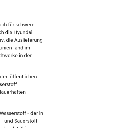
auch für schwere
ch die Hyundai
, die Auslieferung
Linien fand im
dtwerke in der
 den öffentlichen
serstoff
dauerhaften
asserstoff - der in
 - und Sauerstoff