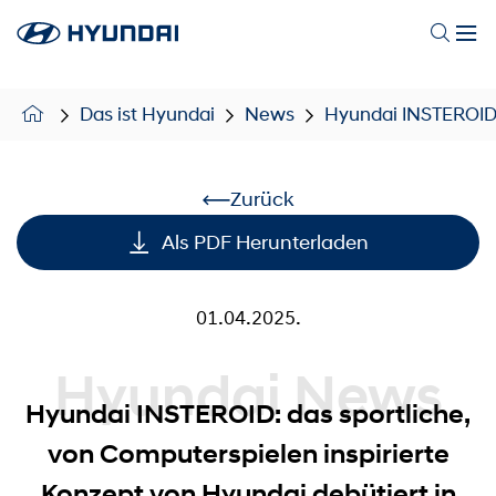
Das ist Hyundai
News
Hyundai INSTEROID: 
Zurück
Als PDF Herunterladen
01.04.2025.
Hyundai News
Hyundai INSTEROID: das sportliche,
von Computerspielen inspirierte
Konzept von Hyundai debütiert in