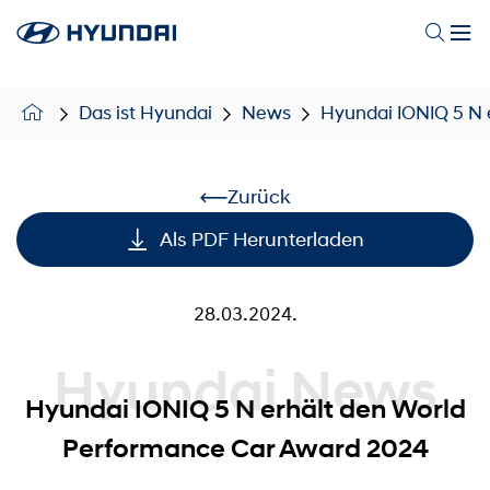
Das ist Hyundai
News
Hyundai IONIQ 5 N 
Zurück
Als PDF Herunterladen
28.03.2024.
Hyundai News
Hyundai IONIQ 5 N erhält den World
Performance Car Award 2024