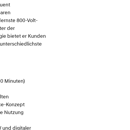
quent
baren
ernste 800-Volt-
ter der
egie bietet er Kunden
unterschiedlichste
20 Minuten)
lten
ce-Konzept
che Nutzung
 und digitaler