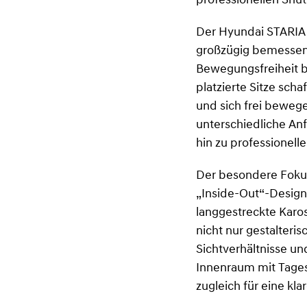
professionellen Shut
Der Hyundai STARIA 
großzügig bemessen
Bewegungsfreiheit b
platzierte Sitze sch
und sich frei bewege
unterschiedliche An
hin zu professionell
Der besondere Fokus
„Inside-Out“-Design
langgestreckte Karos
nicht nur gestalter
Sichtverhältnisse u
Innenraum mit Tages
zugleich für eine kla