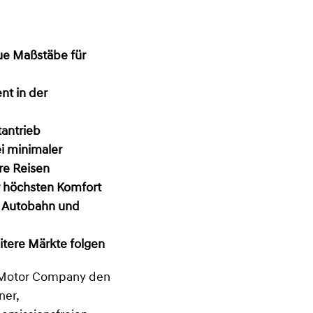
ue Maßstäbe für
nt in der
antrieb
ei minimaler
re Reisen
r höchsten Komfort
, Autobahn und
itere Märkte folgen
i Motor Company den
ner,