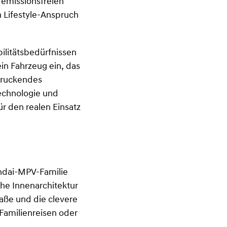
 emissionsfreien
n Lifestyle-Anspruch
ilitätsbedürfnissen
in Fahrzeug ein, das
ndruckendes
echnologie und
ür den realen Einsatz
undai-MPV-Familie
che Innenarchitektur
aße und die clevere
Familienreisen oder