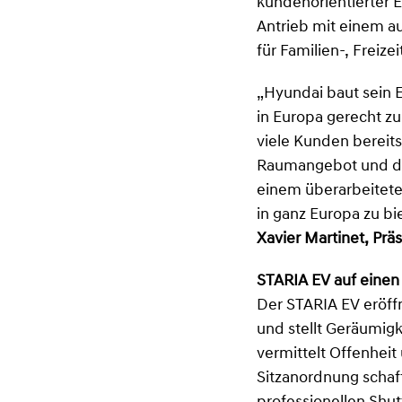
kundenorientierter 
Antrieb mit einem au
für Familien-, Freize
„Hyundai baut sein 
in Europa gerecht z
viele Kunden bereit
Raumangebot und die
einem überarbeiteten
in ganz Europa zu bi
Xavier Martinet, Pr
STARIA EV auf einen 
Der STARIA EV eröffn
und stellt Geräumigk
vermittelt Offenhei
Sitzanordnung schaf