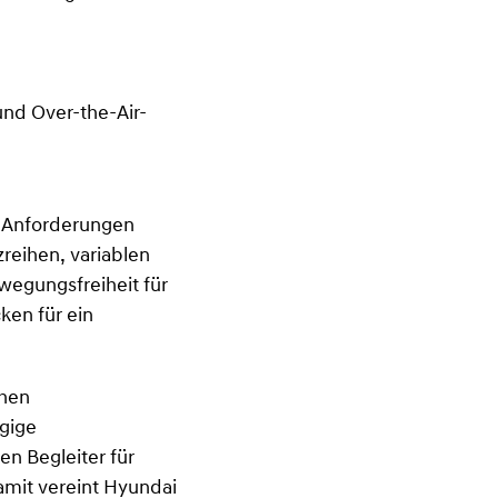
nd Over-the-Air-
n Anforderungen
reihen, variablen
wegungsfreiheit für
ken für ein
chen
ügige
n Begleiter für
mit vereint Hyundai