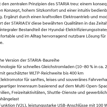
t den zentralen Prinzipien des STARIA treu: einem konse
n Konzept, hohem Sitzkomfort und einer intuitiv bedien
. Ergänzt durch einen kraftvollen Elektroantrieb und mod
t der STARIA EV diese bewährten Qualitäten in das Zeital
 integraler Bestandteil der Hyundai-Elektrifizierungsstrat
fortable und im Alltag hervorragend nutzbare Lösung für 
e.
che Version der STARIA-Baureihe
nologie für schnelles Gleichstromladen (10–80 % in ca. 
mit geschätzter WLTP-Reichweite bis 400 km
lektromotor für sanftes, leises und souveränes Fahrverha
geartiger Innenraum basierend auf dem Multi-Open-Spa
ilien, Freizeitaktivitäten, Shuttle-Dienste und gewerbli
nhängelast
unktion (V2L), leistungsstarke USB-Anschlüsse mit 100 W