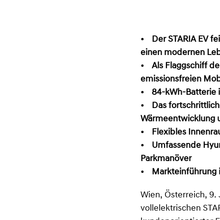
• Der STARIA EV fei
einen modernen Leb
• Als Flaggschiff d
emissionsfreien Mobil
• 84-kWh-Batterie i
• Das fortschrittlic
Wärmeentwicklung un
• Flexibles Innenra
• Umfassende Hyund
Parkmanöver
• Markteinführung i
Wien, Österreich, 9
vollelektrischen STA