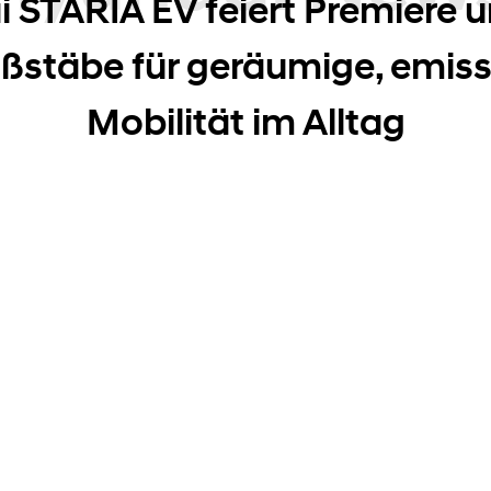
i News
 STARIA EV feiert Premiere u
stäbe für geräumige, emiss
Mobilität im Alltag