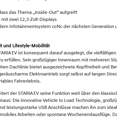
dass das Thema „Inside-Out” aufgreift
mit zwei 12,3-Zoll-Displays
dem Infotainmentsystem ccNc der nächsten Generation u
t und Lifestyle-Mobilität
ARIA EV ist konsequent darauf ausgelegt, die vielfältige
u erfüllen. Sein großzügiger Innenraum mit mehreren Sitz
hen Dachlinie bietet ausgezeichnete Kopffreiheit und Be
 geräuscharme Elektroantrieb sorgt selbst auf langen Strec
tables Fahrerlebnis.
tert der STARIA EV seine Funktion weit über den klassis
naus: Die innovative Vehicle to Load Technologie, großz
d leistungsstarke USB Anschlüsse machen ihn zum ideale
 mobiles Arbeiten oder spontane Wochenendausflüge. Da