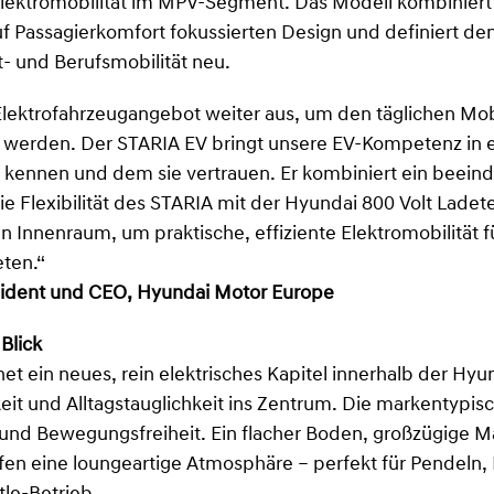
Elektromobilität im MPV-Segment. Das Modell kombiniert
f Passagierkomfort fokussierten Design und definiert de
it- und Berufsmobilität neu.
Elektrofahrzeugangebot weiter aus, um den täglichen Mob
u werden. Der STARIA EV bringt unsere EV-Kompetenz in e
s kennen und dem sie vertrauen. Er kombiniert ein beei
 Flexibilität des STARIA mit der Hyundai 800 Volt Ladet
 Innenraum, um praktische, effiziente Elektromobilität f
eten.“
äsident und CEO, Hyundai Motor Europe
Blick
et ein neues, rein elektrisches Kapitel innerhalb der Hy
eit und Alltagstauglichkeit ins Zentrum. Die markentypis
t und Bewegungsfreiheit. Ein flacher Boden, großzügige M
fen eine loungeartige Atmosphäre – perfekt für Pendeln, 