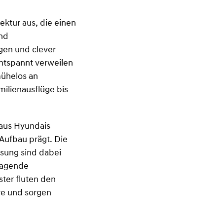
ktur aus, die einen
nd
gen und clever
entspannt verweilen
mühelos an
ilienausflüge bis
 aus Hyundais
Aufbau prägt. Die
asung sind dabei
rragende
ter fluten den
re und sorgen