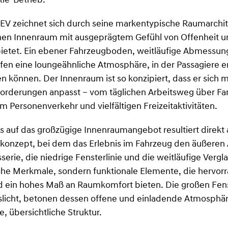
tle-Betrieb.
EV zeichnet sich durch seine markentypische Raumarchite
en Innenraum mit ausgeprägtem Gefühl von Offenheit u
ietet. Ein ebener Fahrzeugboden, weitläufige Abmessun
affen eine loungeähnliche Atmosphäre, in der Passagiere 
n können. Der Innenraum ist so konzipiert, dass er sich 
forderungen anpasst – vom täglichen Arbeitsweg über Fam
em Personenverkehr und vielfältigen Freizeitaktivitäten.
 auf das großzügige Innenraumangebot resultiert direkt
konzept, bei dem das Erlebnis im Fahrzeug den äußeren 
serie, die niedrige Fensterlinie und die weitläufige Vergl
ische Merkmale, sondern funktionale Elemente, die hervo
nd ein hohes Maß an Raumkomfort bieten. Die großen Fens
licht, betonen dessen offene und einladende Atmosphä
re, übersichtliche Struktur.