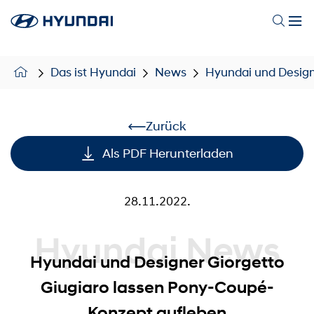
Das ist Hyundai
News
Hyundai und Design
Zurück
Als PDF Herunterladen
28.11.2022.
Hyundai News
Hyundai und Designer Giorgetto
Giugiaro lassen Pony-Coupé-
Konzept aufleben