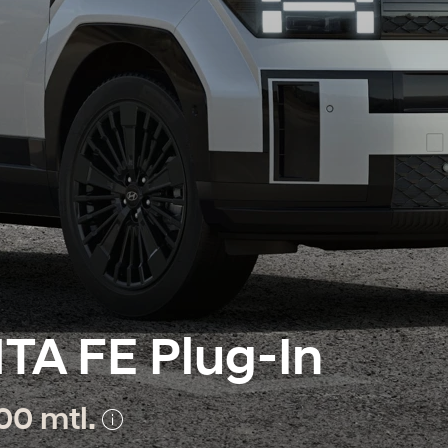
TA FE Plug-In
00 mtl.