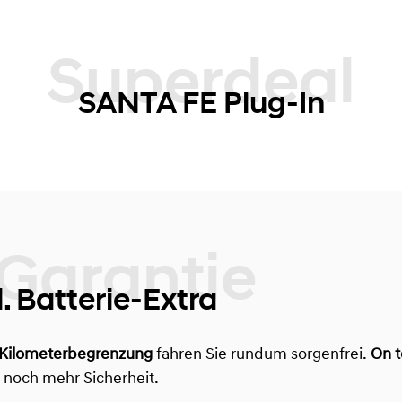
Superdeal
SANTA FE Plug-In
 Batterie-Extra
 Kilometerbegrenzung
fahren Sie rundum sorgenfrei.
On t
r noch mehr Sicherheit.