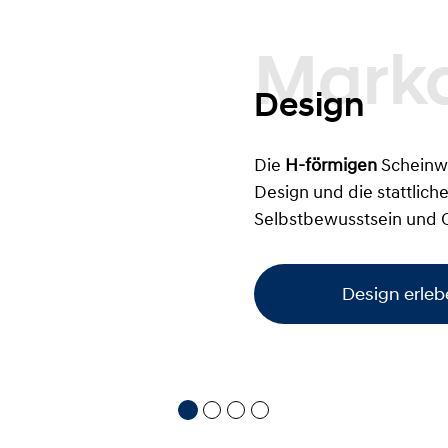
Markantes
Design
Die
H-förmigen
Scheinwe
Design und die stattlich
Selbstbewusstsein und 
Design erle