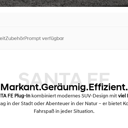
eit
Zubehör
Prompt verfügbar
SANTA FE
Markant.Geräumig.Effizient.
TA FE Plug-In
kombiniert modernes SUV-Design mit
viel
tag in der Stadt oder Abenteuer in der Natur – er bietet K
Fahrspaß in jeder Situation.