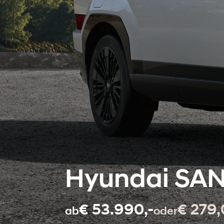
Hyundai SAN
€ 53.990,-
€ 279,
ab
oder