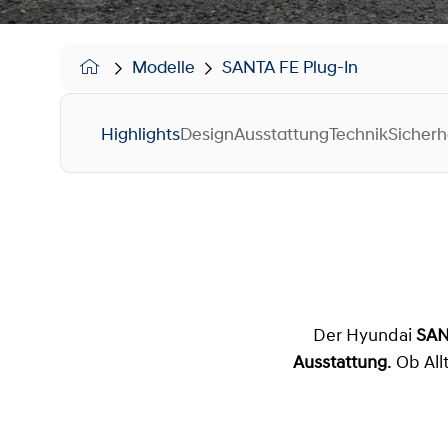
Modelle
SANTA FE Plug-In
Highlights
Design
Ausstattung
Technik
Sicherh
Der Hyundai
SAN
Ausstattung
. Ob All