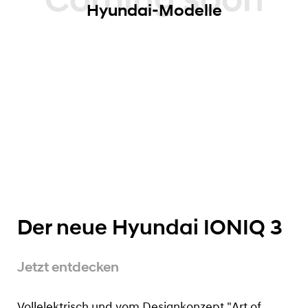
Coming soon
Hyundai-Modelle
Der neue Hyundai IONIQ 3
Jetzt entdecken
Vollelektrisch und vom Designkonzept "Art of