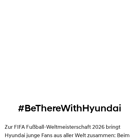
Champions“ ins Rockefeller Center. Die
Ausstellung würdigt die Geschichte, Traditionen
und unvergesslichen Momente des
internationalen Fußballs. Ein besonderes
Highlight
sind die
Robotik-Innovationen von
Boston Dynamics mit Atlas und Spot.
Gemeinsam stehen sie für die Verbindung von
Fußballleidenschaft, technologischem
Fortschritt und Hyundais Vision einer
innovativen Zukunft.
#BeThereWithHyundai
Zur FIFA Fußball-Weltmeisterschaft 2026 bringt
Hyundai junge Fans aus aller Welt zusammen: Beim