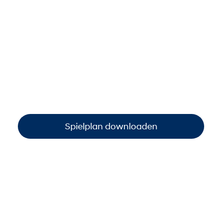
2026
FIFA-Weltmeisterschaft 2026
Entdecken Sie den vollständigen Spielplan der
FIFA-Weltmeisterschaft 2026 und verfolgen Sie
jedes Team, jedes Spiel und jeden
entscheidenden Moment – übersichtlich an
einem Ort.
Spielplan downloaden