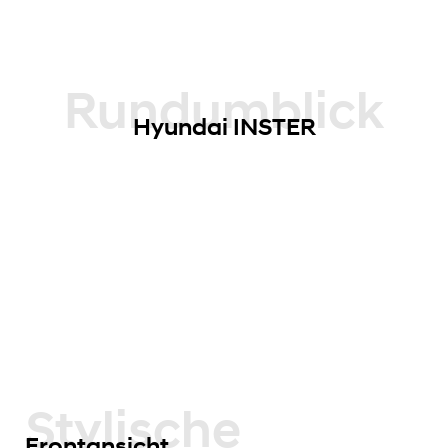
Rundumblick
Hyundai INSTER
Stylische
Frontansicht