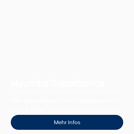
Hyundai Superbonus
Sichern Sie sich jetzt den Hyundai INSTER mit
toller Ausstattung
und einem
Superbonus
von
*
bis zu
€ 6.000,-
.
Einsteigen, losfahren, feiern!
Mehr Infos