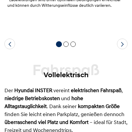
*Ladeleistungen sind unter optimalen Bedingungen erreichbar
und können durch Witterungseinflüsse deutlich variieren.
Fahrspaß
Vollelektrisch
Der
Hyundai INSTER
vereint
elektrischen Fahrspaß
,
niedrige Betriebskosten
und
hohe
Alltagstauglichkeit
. Dank seiner
kompakten Größe
finden Sie leicht einen Parkplatz, genießen dennoch
überraschend viel Platz und Komfort
– ideal für Stadt,
Freizeit und Wochenendtrips.