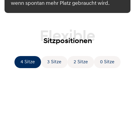
wenn spontan mehr Platz gebraucht wird.
Flexible
Sitzpositionen
4 Sitze
3 Sitze
2 Sitze
0 Sitze