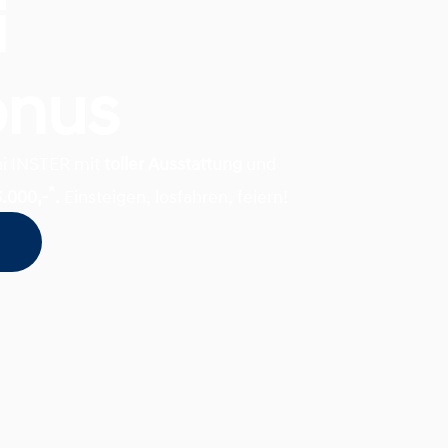
i
onus
ai INSTER mit
toller Ausstattung
und
*
6.000,-
.
Einsteigen, losfahren, feiern!