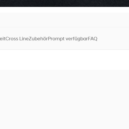
eit
Cross Line
Zubehör
Prompt verfügbar
FAQ