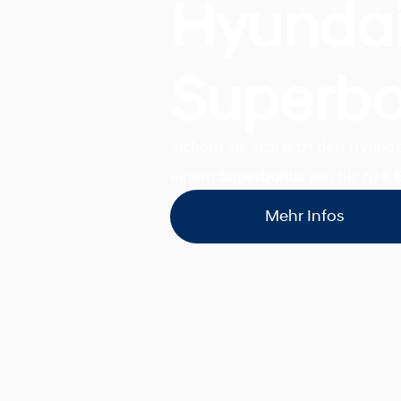
Hyunda
Superb
Sichern Sie sich jetzt den Hyund
einem
Superbonus
von bis zu
€ 
Mehr Infos