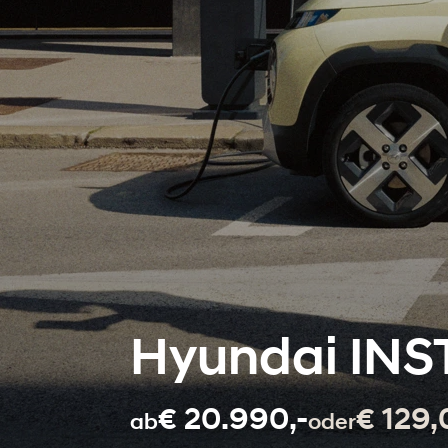
Hyundai INS
€ 20.990,-
€ 129,
ab
oder