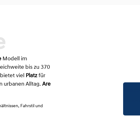
e
Modell im
eichweite bis zu 370
ietet viel
Platz
für
en urbanen Alltag.
Are
Probefahrt
Konfigurat
ltnissen, Fahrstil und
Infomateri