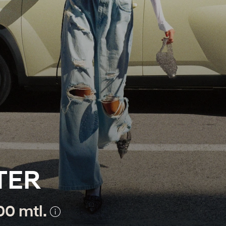
TER
00 mtl.